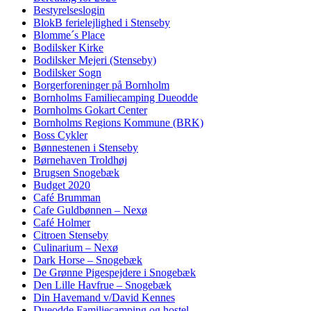
Bestyrelseslogin
BlokB ferielejlighed i Stenseby
Blomme´s Place
Bodilsker Kirke
Bodilsker Mejeri (Stenseby)
Bodilsker Sogn
Borgerforeninger på Bornholm
Bornholms Familiecamping Dueodde
Bornholms Gokart Center
Bornholms Regions Kommune (BRK)
Boss Cykler
Bønnestenen i Stenseby
Børnehaven Troldhøj
Brugsen Snogebæk
Budget 2020
Café Brumman
Cafe Guldbønnen – Nexø
Café Holmer
Citroen Stenseby
Culinarium – Nexø
Dark Horse – Snogebæk
De Grønne Pigespejdere i Snogebæk
Den Lille Havfrue – Snogebæk
Din Havemand v/David Kennes
Dueodde Familiecamping og hostel