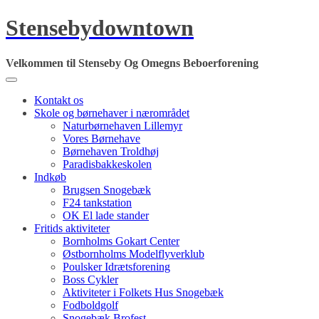
Skip
Stensebydowntown
to
content
Velkommen til Stenseby Og Omegns Beboerforening
Kontakt os
Skole og børnehaver i nærområdet
Naturbørnehaven Lillemyr
Vores Børnehave
Børnehaven Troldhøj
Paradisbakkeskolen
Indkøb
Brugsen Snogebæk
F24 tankstation
OK El lade stander
Fritids aktiviteter
Bornholms Gokart Center
Østbornholms Modelflyverklub
Poulsker Idrætsforening
Boss Cykler
Aktiviteter i Folkets Hus Snogebæk
Fodboldgolf
Snogebæk Brofest