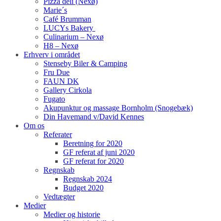
Pizza deli (Nexø)
Marie´s
Café Brumman
LUCYs Bakery
Culinarium – Nexø
H8 – Nexø
Erhverv i området
Stenseby Biler & Camping
Fru Due
FAUN DK
Gallery Cirkola
Fugato
Akupunktur og massage Bornholm (Snogebæk)
Din Havemand v/David Kennes
Om os
Referater
Beretning for 2020
GF referat af juni 2020
GF referat for 2020
Regnskab
Regnskab 2024
Budget 2020
Vedtægter
Medier
Medier og historie