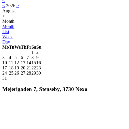
<
<
2026
>
August
>
Month
Month
List
Week
Day
Mo
Tu
We
Th
Fr
Sa
Su
1
2
3
4
5
6
7
8
9
10
11
12
13
14
15
16
17
18
19
20
21
22
23
24
25
26
27
28
29
30
31
Mejerigaden 7, Stenseby, 3730 Nexø