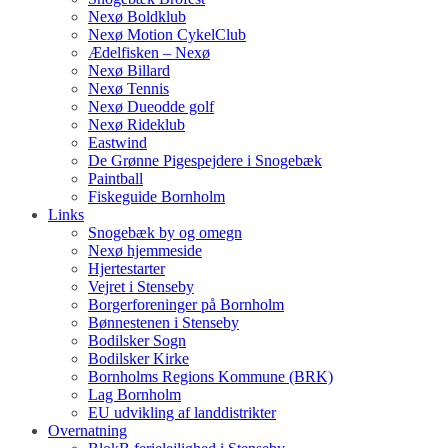
Nexø Boldklub
Nexø Motion CykelClub
Ædelfisken – Nexø
Nexø Billard
Nexø Tennis
Nexø Dueodde golf
Nexø Rideklub
Eastwind
De Grønne Pigespejdere i Snogebæk
Paintball
Fiskeguide Bornholm
Links
Snogebæk by og omegn
Nexø hjemmeside
Hjertestarter
Vejret i Stenseby
Borgerforeninger på Bornholm
Bønnestenen i Stenseby
Bodilsker Sogn
Bodilsker Kirke
Bornholms Regions Kommune (BRK)
Lag Bornholm
EU udvikling af landdistrikter
Overnatning