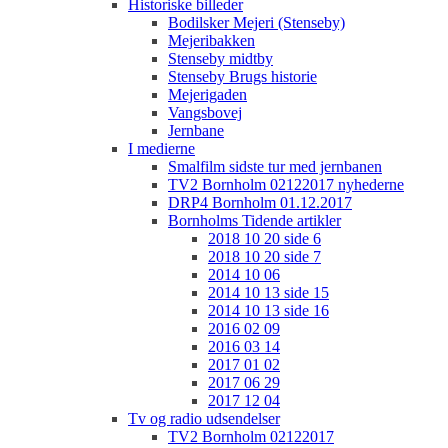
Historiske billeder
Bodilsker Mejeri (Stenseby)
Mejeribakken
Stenseby midtby
Stenseby Brugs historie
Mejerigaden
Vangsbovej
Jernbane
I medierne
Smalfilm sidste tur med jernbanen
TV2 Bornholm 02122017 nyhederne
DRP4 Bornholm 01.12.2017
Bornholms Tidende artikler
2018 10 20 side 6
2018 10 20 side 7
2014 10 06
2014 10 13 side 15
2014 10 13 side 16
2016 02 09
2016 03 14
2017 01 02
2017 06 29
2017 12 04
Tv og radio udsendelser
TV2 Bornholm 02122017