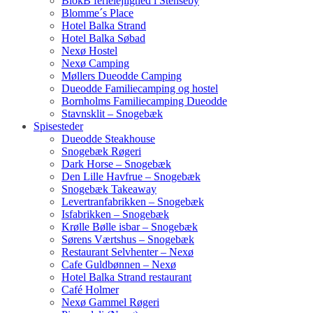
BlokB ferielejlighed i Stenseby
Blomme´s Place
Hotel Balka Strand
Hotel Balka Søbad
Nexø Hostel
Nexø Camping
Møllers Dueodde Camping
Dueodde Familiecamping og hostel
Bornholms Familiecamping Dueodde
Stavnsklit – Snogebæk
Spisesteder
Dueodde Steakhouse
Snogebæk Røgeri
Dark Horse – Snogebæk
Den Lille Havfrue – Snogebæk
Snogebæk Takeaway
Levertranfabrikken – Snogebæk
Isfabrikken – Snogebæk
Krølle Bølle isbar – Snogebæk
Sørens Værtshus – Snogebæk
Restaurant Selvhenter – Nexø
Cafe Guldbønnen – Nexø
Hotel Balka Strand restaurant
Café Holmer
Nexø Gammel Røgeri