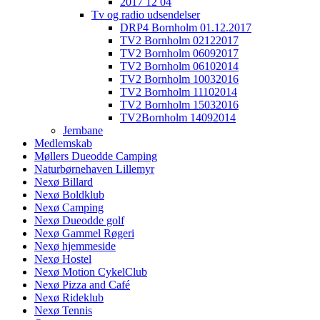
2017 12 04
Tv og radio udsendelser
DRP4 Bornholm 01.12.2017
TV2 Bornholm 02122017
TV2 Bornholm 06092017
TV2 Bornholm 06102014
TV2 Bornholm 10032016
TV2 Bornholm 11102014
TV2 Bornholm 15032016
TV2Bornholm 14092014
Jernbane
Medlemskab
Møllers Dueodde Camping
Naturbørnehaven Lillemyr
Nexø Billard
Nexø Boldklub
Nexø Camping
Nexø Dueodde golf
Nexø Gammel Røgeri
Nexø hjemmeside
Nexø Hostel
Nexø Motion CykelClub
Nexø Pizza and Café
Nexø Rideklub
Nexø Tennis