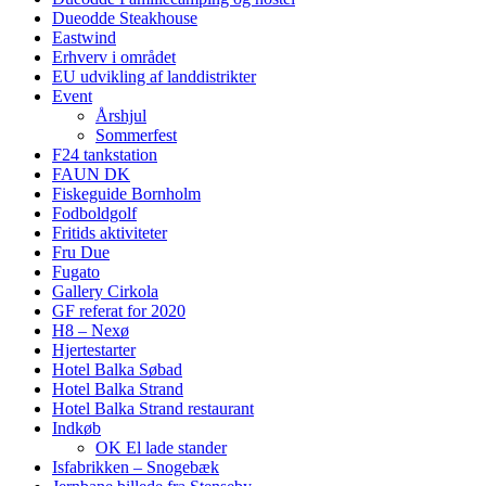
Dueodde Steakhouse
Eastwind
Erhverv i området
EU udvikling af landdistrikter
Event
Årshjul
Sommerfest
F24 tankstation
FAUN DK
Fiskeguide Bornholm
Fodboldgolf
Fritids aktiviteter
Fru Due
Fugato
Gallery Cirkola
GF referat for 2020
H8 – Nexø
Hjertestarter
Hotel Balka Søbad
Hotel Balka Strand
Hotel Balka Strand restaurant
Indkøb
OK El lade stander
Isfabrikken – Snogebæk