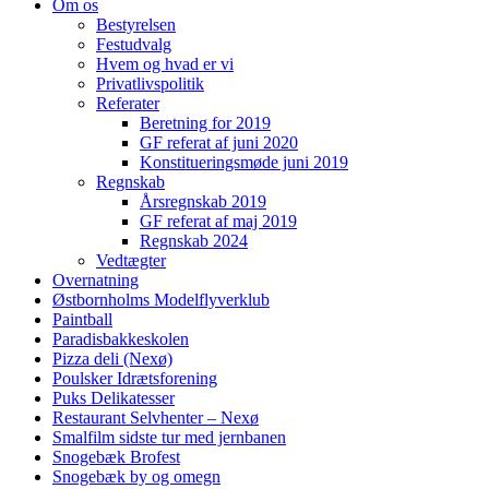
Om os
Bestyrelsen
Festudvalg
Hvem og hvad er vi
Privatlivspolitik
Referater
Beretning for 2019
GF referat af juni 2020
Konstitueringsmøde juni 2019
Regnskab
Årsregnskab 2019
GF referat af maj 2019
Regnskab 2024
Vedtægter
Overnatning
Østbornholms Modelflyverklub
Paintball
Paradisbakkeskolen
Pizza deli (Nexø)
Poulsker Idrætsforening
Puks Delikatesser
Restaurant Selvhenter – Nexø
Smalfilm sidste tur med jernbanen
Snogebæk Brofest
Snogebæk by og omegn