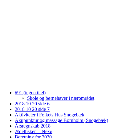
#91 (ingen titel)
Skole og børnehaver i nærområdet
2018 10 20 side 6
2018 10 20 side 7
Aktiviteter i Folkets Hus Snogebæk
Akupunktur og massage Bornholm (Snogebæk)
Årsregnskab 2018
Ædelfisken – Nexø
Beretning for 2020