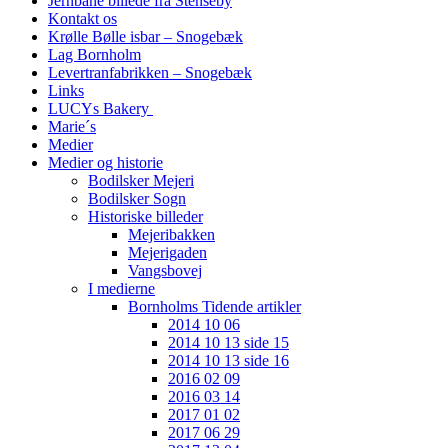
Jernbane billede fra Stenseby
Kontakt os
Krølle Bølle isbar – Snogebæk
Lag Bornholm
Levertranfabrikken – Snogebæk
Links
LUCYs Bakery
Marie´s
Medier
Medier og historie
Bodilsker Mejeri
Bodilsker Sogn
Historiske billeder
Mejeribakken
Mejerigaden
Vangsbovej
I medierne
Bornholms Tidende artikler
2014 10 06
2014 10 13 side 15
2014 10 13 side 16
2016 02 09
2016 03 14
2017 01 02
2017 06 29