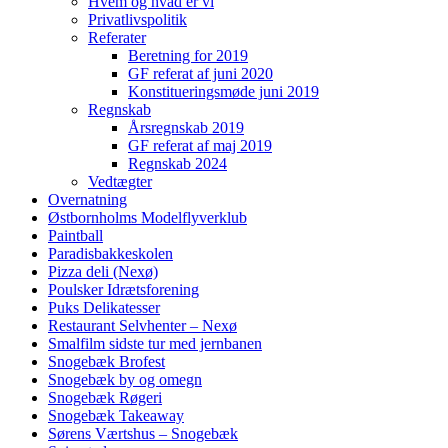
Hvem og hvad er vi
Privatlivspolitik
Referater
Beretning for 2019
GF referat af juni 2020
Konstitueringsmøde juni 2019
Regnskab
Årsregnskab 2019
GF referat af maj 2019
Regnskab 2024
Vedtægter
Overnatning
Østbornholms Modelflyverklub
Paintball
Paradisbakkeskolen
Pizza deli (Nexø)
Poulsker Idrætsforening
Puks Delikatesser
Restaurant Selvhenter – Nexø
Smalfilm sidste tur med jernbanen
Snogebæk Brofest
Snogebæk by og omegn
Snogebæk Røgeri
Snogebæk Takeaway
Sørens Værtshus – Snogebæk