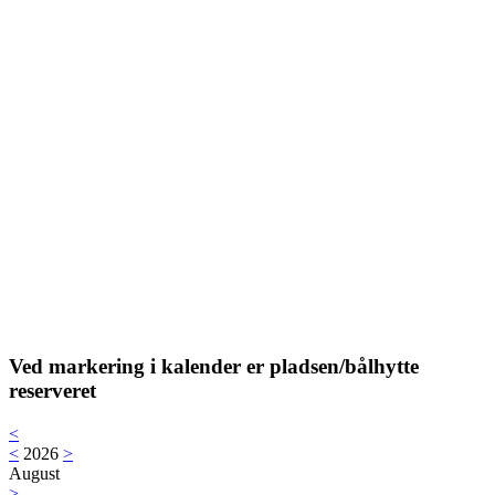
Ved markering i kalender er pladsen/bålhytte
reserveret
<
<
2026
>
August
>