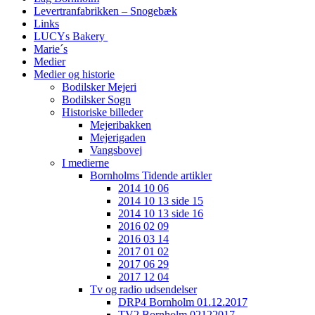
Levertranfabrikken – Snogebæk
Links
LUCYs Bakery
Marie´s
Medier
Medier og historie
Bodilsker Mejeri
Bodilsker Sogn
Historiske billeder
Mejeribakken
Mejerigaden
Vangsbovej
I medierne
Bornholms Tidende artikler
2014 10 06
2014 10 13 side 15
2014 10 13 side 16
2016 02 09
2016 03 14
2017 01 02
2017 06 29
2017 12 04
Tv og radio udsendelser
DRP4 Bornholm 01.12.2017
TV2 Bornholm 02122017