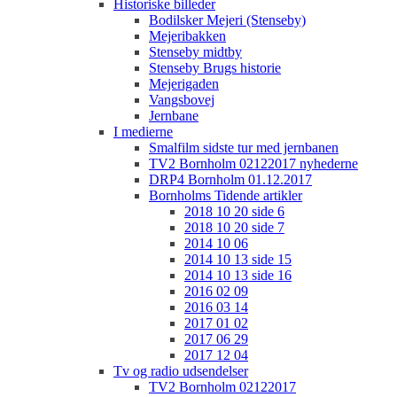
Historiske billeder
Bodilsker Mejeri (Stenseby)
Mejeribakken
Stenseby midtby
Stenseby Brugs historie
Mejerigaden
Vangsbovej
Jernbane
I medierne
Smalfilm sidste tur med jernbanen
TV2 Bornholm 02122017 nyhederne
DRP4 Bornholm 01.12.2017
Bornholms Tidende artikler
2018 10 20 side 6
2018 10 20 side 7
2014 10 06
2014 10 13 side 15
2014 10 13 side 16
2016 02 09
2016 03 14
2017 01 02
2017 06 29
2017 12 04
Tv og radio udsendelser
TV2 Bornholm 02122017