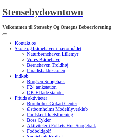
Skip
Stensebydowntown
to
content
Velkommen til Stenseby Og Omegns Beboerforening
Kontakt os
Skole og børnehaver i nærområdet
Naturbørnehaven Lillemyr
Vores Børnehave
Børnehaven Troldhøj
Paradisbakkeskolen
Indkøb
Brugsen Snogebæk
F24 tankstation
OK El lade stander
Fritids aktiviteter
Bornholms Gokart Center
Østbornholms Modelflyverklub
Poulsker Idrætsforening
Boss Cykler
Aktiviteter i Folkets Hus Snogebæk
Fodboldgolf
Snogebæk Brofest