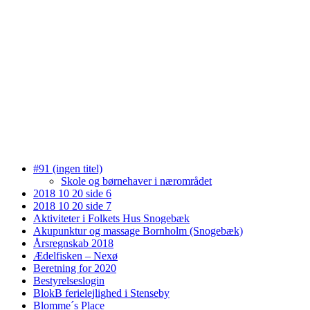
#91 (ingen titel)
Skole og børnehaver i nærområdet
2018 10 20 side 6
2018 10 20 side 7
Aktiviteter i Folkets Hus Snogebæk
Akupunktur og massage Bornholm (Snogebæk)
Årsregnskab 2018
Ædelfisken – Nexø
Beretning for 2020
Bestyrelseslogin
BlokB ferielejlighed i Stenseby
Blomme´s Place