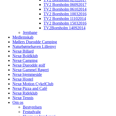
TV2 Bornholm 06092017
TV2 Bornholm 06102014
TV2 Bornholm 10032016
TV2 Bornholm 11102014
TV2 Bornholm 15032016
TV2Bornholm 14092014
Jernbane
Medlemskab
Møllers Dueodde Camping
Naturbørnehaven Lillemyr
Nexø Billard
Nexø Boldklub
Nexø Camping
Nexø Dueodde golf
Nexø Gammel Røgeri
Nexø hjemmeside
Nexø Hostel
Nexø Motion CykelClub
Nexø Pizza and Café
Nexø Rideklub
Nexø Tennis
Om os
Bestyrelsen
Festudvalg